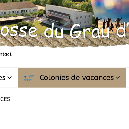
ntact
es
Colonies de vacances
NCES