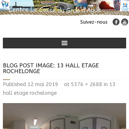
Suivez-nous
Classes de découvertes
BLOG POST IMAGE:
13 HALL ETAGE
Colonies de vacances
ROCHELONGE
Accueil de groupes
Published
12 mai 2019
at
5376 × 2688
in
13
hall etage rochelonge