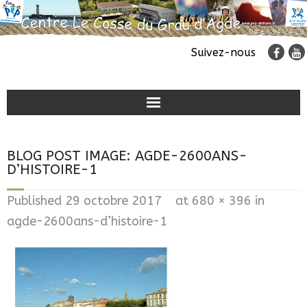
Suivez-nous
Classes de découvertes
BLOG POST IMAGE:
AGDE-2600ANS-
Colonies de vacances
D’HISTOIRE-1
Accueil de groupes
Published
29 octobre 2017
at
680 × 396
in
agde-2600ans-d’histoire-1