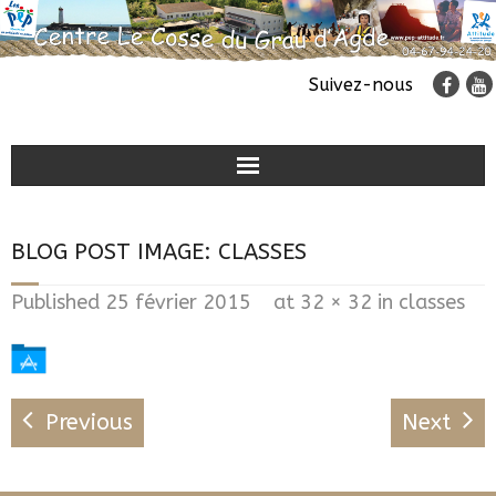
Suivez-nous
Classes de découvertes
BLOG POST IMAGE:
CLASSES
Colonies de vacances
Published
25 février 2015
at
32 × 32
in
classes
Accueil de groupes
Previous
Next