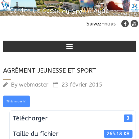
Suivez-nous
Classes de découvertes
AGRÉMENT JEUNESSE ET SPORT
Colonies de vacances
By
webmaster
23 février 2015
Accueil de groupes
Télécharger ici
Télécharger
3
Taille du fichier
265.18 KB