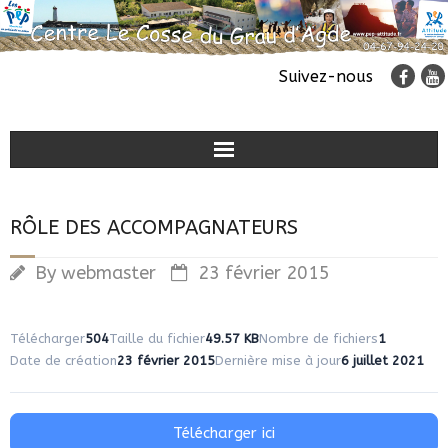
Suivez-nous
Classes de découvertes
RÔLE DES ACCOMPAGNATEURS
Colonies de vacances
By
webmaster
23 février 2015
Accueil de groupes
Télécharger
504
Taille du fichier
49.57 KB
Nombre de fichiers
1
Date de création
23 février 2015
Dernière mise à jour
6 juillet 2021
Télécharger ici