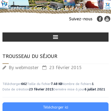
Suivez-nous
Classes de découvertes
TROUSSEAU DU SÉJOUR
Colonies de vacances
By
webmaster
23 février 2015
Accueil de groupes
Télécharger
662
Taille du fichier
7.48 KB
Nombre de fichiers
1
Date de création
23 février 2015
Dernière mise à jour
6 juillet 2021
Télécharger ici