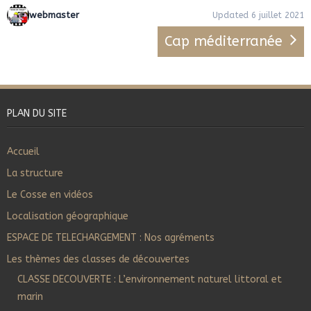
webmaster
Updated 6 juillet 2021
Cap méditerranée
PLAN DU SITE
Accueil
La structure
Le Cosse en vidéos
Localisation géographique
ESPACE DE TELECHARGEMENT : Nos agréments
Les thèmes des classes de découvertes
CLASSE DECOUVERTE : L’environnement naturel littoral et
marin