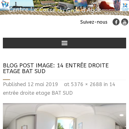
Suivez-nous
Classes de découvertes
BLOG POST IMAGE:
14 ENTRÉE DROITE
Colonies de vacances
ETAGE BAT SUD
Accueil de groupes
Published
12 mai 2019
at
5376 × 2688
in
14
entrée droite etage BAT SUD