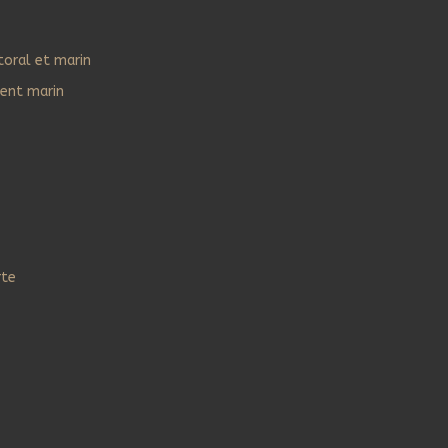
toral et marin
ent marin
rte